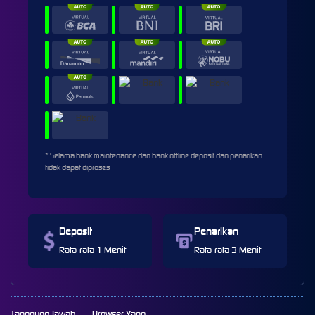
* Selama bank maintenance dan bank offline deposit dan penarikan
tidak dapat diproses
Deposit
Penarikan
Rata-rata 1 Menit
Rata-rata 3 Menit
Tanggung Jawab
Browser Yang