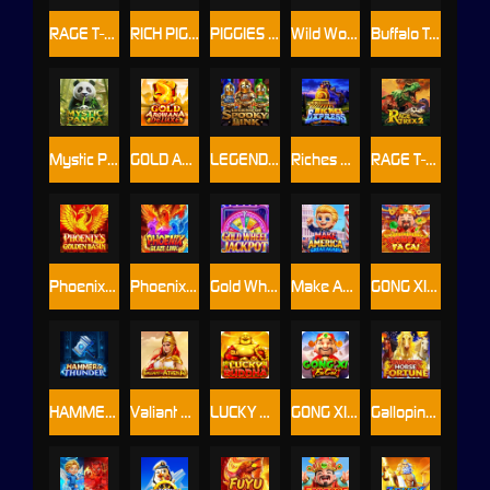
RAGE T-REX
RICH PIGGIES WORLD
PIGGIES WEALTHY ANGELIC
Wild Wolf Xtreme
Buffalo Triple Fury
Mystic Panda
GOLD AROWANA
LEGEND OF SPOOKY LINK
Riches Express
RAGE T-REX 2
Phoenix's Golden Basin
Phoenix Blaze Link
Gold Wheel Jackpot
Make America Great Again
GONG XI FA CAI
HAMMER OF THUNDER
Valiant of Athena
LUCKY BUDDHA
GONG XI FA CAI
Galloping Horse Fortune