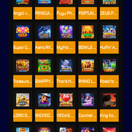
Angel vs Devil Ultimate Goal Showdown
PENGUIN QUEST
Fuyu Phoenix
FORTUNE GOD BLESSING
ZEUS POWER
Super Gold Arowana
Astro Rift Bonanza
Mythic Gems: Five Realms
BOWLS OF FORTUNE
Huffin’ And Puffin’ Ultra Wheel
Treasure Train Deluxe
SNAPPY CARNIVAL
Thor's Hammer
RHINO LEGEND
Road to Glory
LORD OF THE GODS
WICKED RICHES
VEGAS CASH LINK
Cocktail City
King Kong Treasure