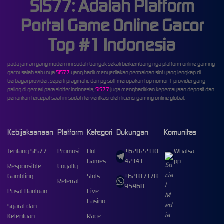
SIS77: Adalah Platform
Portal Game Online Gacor
Top #1 Indonesia
pada jaman yang modern ini sudah banyak sekali berkembang nya platform online gaming
gacor salah satu nya
SIS77
yang hadir menyediakan permainan slot yang lengkap di
berbagai provider, seperti pragmatic dan pg soft merupakan top nomor 1 provider yang
paling di gemari para slotter indonesia,
SIS77
juga menghadirkan kepercayaan deposit dan
penarikan tercepat saat ini sudah terverifkasi oleh licensi gaming online global.
Kebijaksanaan
Platform
Kategori
Dukungan
Komunitas
Tentang SIS77
Promosi
Hot
+62822110
Whatsa
Games
42141
pp
Responsible
Loyalty
Gambling
Slots
+62817178
Referral
95468
Pusat Bantuan
Live
Casino
Syarat dan
Ketentuan
Race