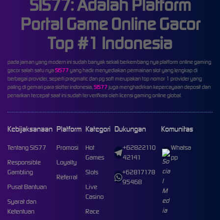
SIS77: Adalah Platform
Portal Game Online Gacor
Top #1 Indonesia
pada jaman yang modern ini sudah banyak sekali berkembang nya platform online gaming
gacor salah satu nya
SIS77
yang hadir menyediakan permainan slot yang lengkap di
berbagai provider, seperti pragmatic dan pg soft merupakan top nomor 1 provider yang
paling di gemari para slotter indonesia,
SIS77
juga menghadirkan kepercayaan deposit dan
penarikan tercepat saat ini sudah terverifkasi oleh licensi gaming online global.
Kebijaksanaan
Platform
Kategori
Dukungan
Komunitas
Tentang SIS77
Promosi
Hot
+62822110
Whatsa
Games
42141
pp
Responsible
Loyalty
Gambling
Slots
+62817178
Referral
95468
Pusat Bantuan
Live
Casino
Syarat dan
Ketentuan
Race