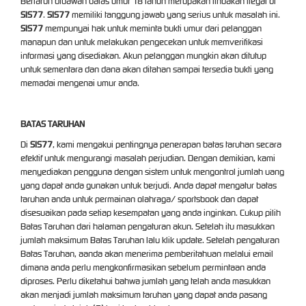
Bertaruh dibawah batas umur 18 tahun merupakan tindakan ilegal di
SIS77
.
SIS77
memiliki tanggung jawab yang serius untuk masalah ini.
SIS77
mempunyai hak untuk meminta bukti umur dari pelanggan
manapun dan untuk melakukan pengecekan untuk memverifikasi
informasi yang disediakan. Akun pelanggan mungkin akan ditutup
untuk sementara dan dana akan ditahan sampai tersedia bukti yang
memadai mengenai umur anda.
BATAS TARUHAN
Di
SIS77
, kami mengakui pentingnya penerapan batas taruhan secara
efektif untuk mengurangi masalah perjudian. Dengan demikian, kami
menyediakan pengguna dengan sistem untuk mengontrol jumlah uang
yang dapat anda gunakan untuk berjudi. Anda dapat mengatur batas
taruhan anda untuk permainan olahraga/ sportsbook dan dapat
disesuaikan pada setiap kesempatan yang anda inginkan. Cukup pilih
Batas Taruhan dari halaman pengaturan akun. Setelah itu masukkan
jumlah maksimum Batas Taruhan lalu klik update. Setelah pengaturan
Batas Taruhan, aanda akan menerima pemberitahuan melalui email
dimana anda perlu mengkonfirmasikan sebelum permintaan anda
diproses. Perlu diketahui bahwa jumlah yang telah anda masukkan
akan menjadi jumlah maksimum taruhan yang dapat anda pasang