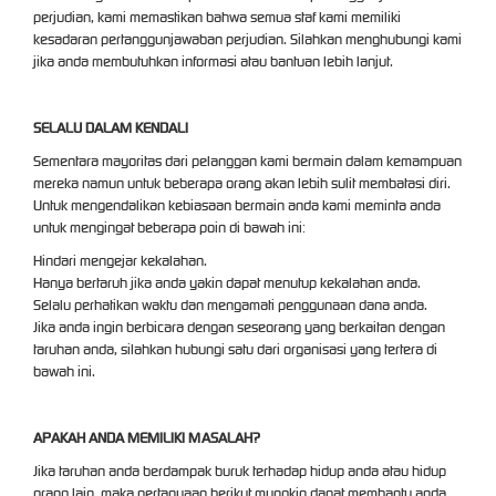
perjudian, kami memastikan bahwa semua staf kami memiliki
kesadaran pertanggunjawaban perjudian. Silahkan menghubungi kami
jika anda membutuhkan informasi atau bantuan lebih lanjut.
SELALU DALAM KENDALI
Sementara mayoritas dari pelanggan kami bermain dalam kemampuan
mereka namun untuk beberapa orang akan lebih sulit membatasi diri.
Untuk mengendalikan kebiasaan bermain anda kami meminta anda
untuk mengingat beberapa poin di bawah ini:
Hindari mengejar kekalahan.
Hanya bertaruh jika anda yakin dapat menutup kekalahan anda.
Selalu perhatikan waktu dan mengamati penggunaan dana anda.
Jika anda ingin berbicara dengan seseorang yang berkaitan dengan
taruhan anda, silahkan hubungi satu dari organisasi yang tertera di
bawah ini.
APAKAH ANDA MEMILIKI MASALAH?
Jika taruhan anda berdampak buruk terhadap hidup anda atau hidup
orang lain, maka pertanyaan berikut mungkin dapat membantu anda