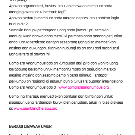
Apakah argumentasi, frustasi atau kekecewaan membuat anda
menginginkan untuk bertaruh lagi?
Apakah bertaruh membuat anda merasa depresi atau bahkan ingin
bunuh diri?
Semakin banyak pertanyaan yang anda jawab 'ya', semakin
menunjukkan bahwa anda memiliki permasalahan dengan perjudian
anda. Untuk berbicara dengan seseorang yang bisa memberikan
nasihat dan dukungan, silahkan hubungi salah satu dari organisasi
yang tertera di bawah ini.
Gamblers Anonymous adalah kumpulan dari pria dan wanita yang
bergabung bersama untuk membantu masalah perjudian mereka
masing-masing dan sesama pemain berat lainnya. Terdapat
perkumpulan regional di seluruh dunia. Situs Pelayanan internasional
Gamblers Anonymous ada di:
www.gamblersanonymous.org
Gambling Therapy menyediakan bantuan dan bimbingan untuk
siapapun yang terdampak buruk oleh perjudian. Situs ini bisa diakses
di:
www.gamblingtherapy.org
BERJUDI DIBAWAH UMUR