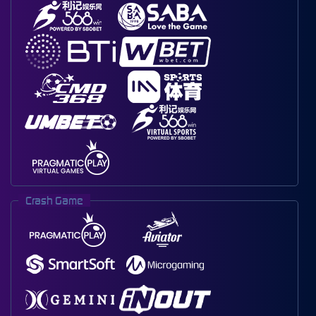
Crash Game