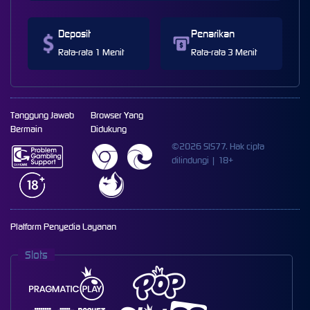
Deposit
Penarikan
Rata-rata 1 Menit
Rata-rata 3 Menit
Tanggung Jawab
Browser Yang
Bermain
Didukung
©2026 SIS77. Hak cipta
dilindungi | 18+
Platform Penyedia Layanan
Slots