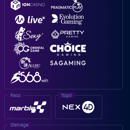
Race
Togel
Olahraga