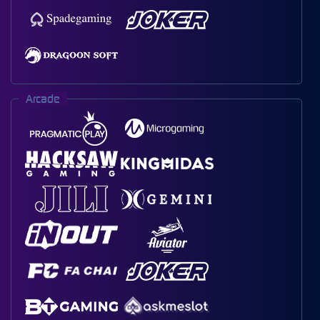
Arcade