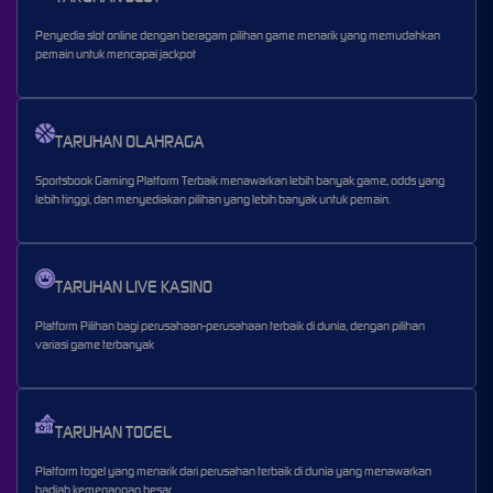
Penyedia slot online dengan beragam pilihan game menarik yang memudahkan
pemain untuk mencapai jackpot
TARUHAN OLAHRAGA
Sportsbook Gaming Platform Terbaik menawarkan lebih banyak game, odds yang
lebih tinggi, dan menyediakan pilihan yang lebih banyak untuk pemain.
TARUHAN LIVE KASINO
Platform Pilihan bagi perusahaan-perusahaan terbaik di dunia, dengan pilihan
variasi game terbanyak
TARUHAN TOGEL
Platform togel yang menarik dari perusahan terbaik di dunia yang menawarkan
hadiah kemenangan besar