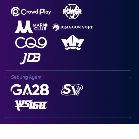
Sabung Ayam