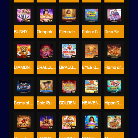
BUNNY VIP NIGHT
Cleopatra's Fortune Ways
Cleopatra's Treasure
Colour Game Mega Bonus
Dear Senpai
DIAMOND KING
DRACULA’S CASTLE BANQUET
DRAGON FORTUNE
EYES OF RA
Flame of Fortune
Gems of Valhalla
Gold Rush Bonanza
GOLDEN FORTUNE HORSE
HEAVENLY FEAST WITH WUKONG
Hippo Splash