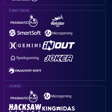
Crash Game
Arcade