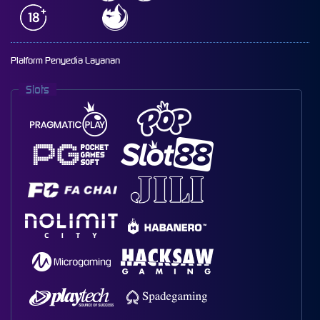
Platform Penyedia Layanan
Slots