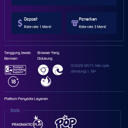
Deposit
Penarikan
Rata-rata 1 Menit
Rata-rata 3 Menit
Tanggung Jawab
Browser Yang
Bermain
Didukung
©2026 SIS77. Hak cipta
dilindungi | 18+
Platform Penyedia Layanan
Slots