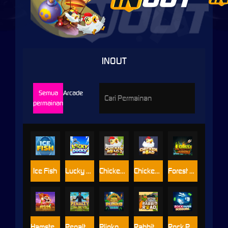
INOUT
Semua
Arcade
permainan
Ice Fish
Lucky Ducky
Chicken Road 2.0
Chicken Road
Forest Arrow
Hamster Run
Penalty Unlimited
Plinko Aztec
Rabbit Road
Rock Paper Scissors