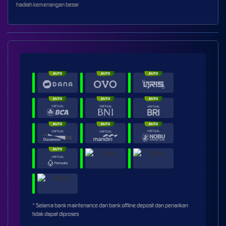
hadiah kemenangan besar
* Selama bank maintenance dan bank offline deposit dan penarikan
tidak dapat diproses