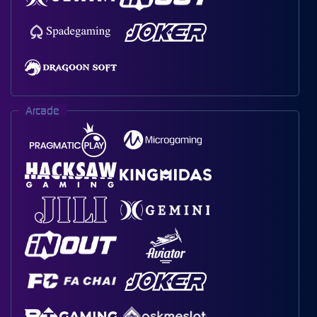
Arcade