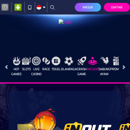
MASUK
DAFTAR
HOT
SLOTS
LIVE
RACE
TOGEL
OLAHRAGA
CRASH
ARCADE
SABUNG
PROMOSI
GAMES
CASINO
GAME
AYAM