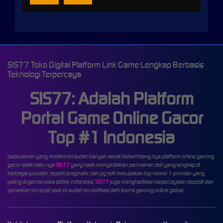
SIS77 Toko Digital Platform Link Game Lengkap Berbasis
Teknologi Terpercaya
SIS77: Adalah Platform
Portal Game Online Gacor
Top #1 Indonesia
pada jaman yang modern ini sudah banyak sekali berkembang nya platform online gaming
gacor salah satu nya
SIS77
yang hadir menyediakan permainan slot yang lengkap di
berbagai provider, seperti pragmatic dan pg soft merupakan top nomor 1 provider yang
paling di gemari para slotter indonesia,
SIS77
juga menghadirkan kepercayaan deposit dan
penarikan tercepat saat ini sudah terverifkasi oleh licensi gaming online global.