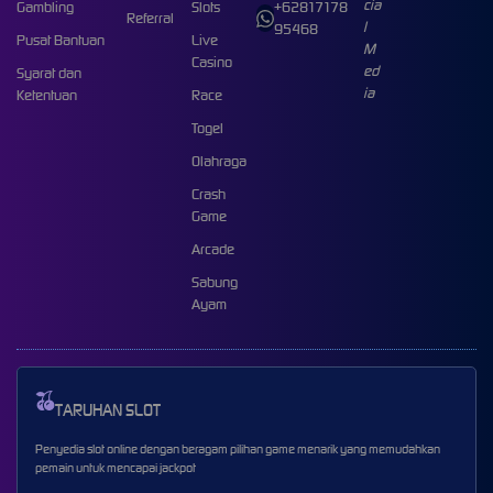
Gambling
Slots
+62817178
Referral
95468
Pusat Bantuan
Live
Casino
Syarat dan
Ketentuan
Race
Togel
Olahraga
Crash
Game
Arcade
Sabung
Ayam
TARUHAN SLOT
Penyedia slot online dengan beragam pilihan game menarik yang memudahkan
pemain untuk mencapai jackpot