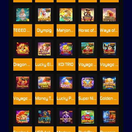
TEEED UP!
Olympig
Mahjong Wins
Horse of Bounty
Ways of the Holy Horse
Dragon Soar
Lucky Elephant X-Huge
KOI TRIO
Voyage of Blast Raider X-Lock
Voyage of Cryo Gunner X-Lock
Voyage of Daring Queen X-Lock
Money Tree - Hyper Wild
Lucky Pearl
Super Niubi Fortune X-Huge
Golden Goal