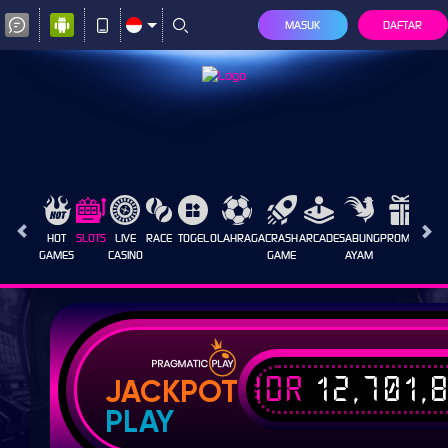
MASUK
DAFTAR
HOT
SLOTS
LIVE
RACE
TOGEL
OLAHRAGA
CRASH
ARCADE
SABUNG
PROMOSI
GAMES
CASINO
GAME
AYAM
IDR
12,701,
JACKPOT
PLAY