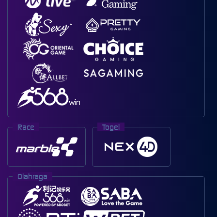
Race
Togel
Olahraga