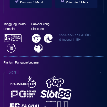
Rata-rata 1 Menit
Rata-rata 3 Menit
Tanggung Jawab
Browser Yang
Bermain
Didukung
©2026 SIS77. Hak cipta
dilindungi | 18+
Platform Penyedia Layanan
Slots