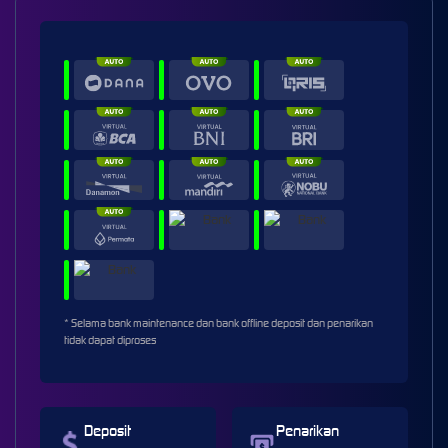
* Selama bank maintenance dan bank offline deposit dan penarikan
tidak dapat diproses
Deposit
Penarikan