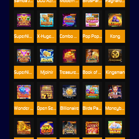
Samba Jewel
UGO Aztec Gold
Modern Gods
BirdsParty
Ragnarok : Thor VS Loki
SuperNiubi
X-Huge_Fishin' Fever X-Huge
Combo Fruity Bonanza Combo
Pop Pop Candy 1000
Kong
SuperNiubiDeluxe
Mjolnir
TreasureBowl
Book of Mystery
Kingsman
Wonder Elephant
Open Sesame
Billionaire
Birds Party Deluxe
Moneybags Man