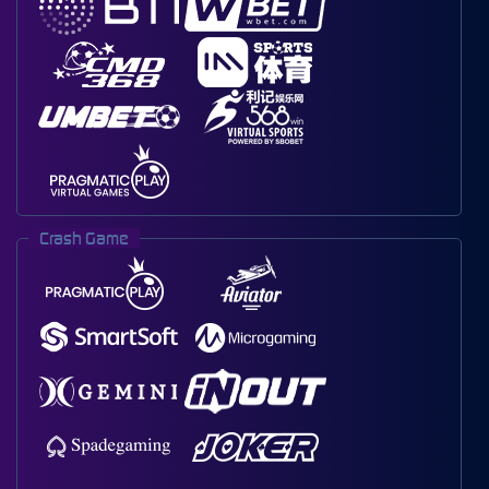
Crash Game