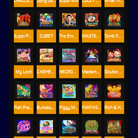
CHALLENGE・FU LU SHOU XI
Deng Deng
Super Win
LUCKY ACE
What The FA
Super Powerful
CUBE?
The Empire
MASTER HAHA
Tomb Treasure
My Lord
CAISHEN-LUCKY SPREAD
NECROMANCER SHA
Madame Caroline
Double Happiness
Fish Prawn Crab
Burlesque 2
Piggy Master
FANTASY - SOUTHEAST ASIA
Rich & Happy