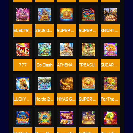
ELECTRIC ZEUS
ZEUS OF OLYMPUS
SUPER GEMS 2
SUPER AWESOME
KNIGHT ARTHUR
777
Go Clash
ATHENA LUCKY SPREAD
TREASURES OF AZTEC Z
SUGAR TEDDY
LUCKY ACE 2
Horde 2 Winter
HIYAS GEMS
SUPER GEMS
For The Horde