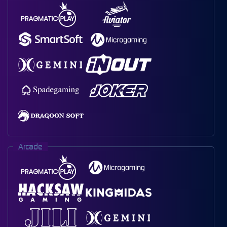
Arcade