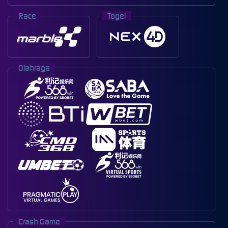
Race
Togel
Olahraga
Crash Game