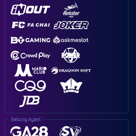
Sabung Ayam