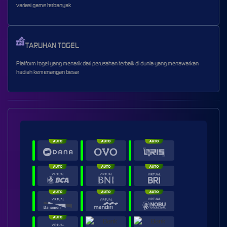
variasi game terbanyak
TARUHAN TOGEL
Platform togel yang menarik dari perusahan terbaik di dunia yang menawarkan
hadiah kemenangan besar