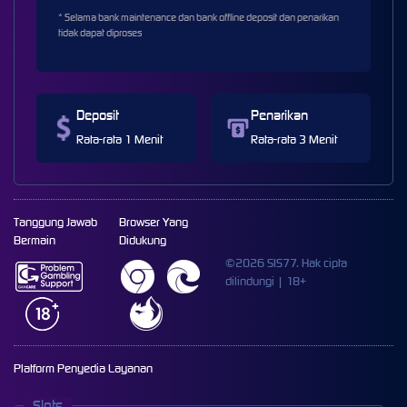
* Selama bank maintenance dan bank offline deposit dan penarikan
tidak dapat diproses
Deposit
Penarikan
Rata-rata 1 Menit
Rata-rata 3 Menit
Tanggung Jawab
Browser Yang
Bermain
Didukung
©2026 SIS77. Hak cipta
dilindungi | 18+
Platform Penyedia Layanan
Slots