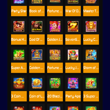
Party Star
Book of Gold
Fortune Gems 3
War Of Dragons
Master Tiger
Bonus Hunter
God Of Martial
Golden Joker
SevenSevenSeven
Lucky Coming
Super Ace Deluxe
Golden Queen
Fortune Gems Legend
Lucky Jaguar 500
Storm of Seth 2
3 Coin Wild Tiger
Coin of Lightning
20 Blazing Clover
Party Ape
3 Super Ace