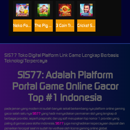
Neko Fortune
The Pig House
3 Coin Treasures
Cricket Sah 75
SIS77 Toko Digital Platform Link Game Lengkap Berbasis
Teknologi Terpercaya
SIS77: Adalah Platform
Portal Game Online Gacor
Top #1 Indonesia
pada jaman yang modern ini sudah banyak sekali berkembang nya platform online gaming
gacor salah satu nya
SIS77
yang hadir menyediakan permainan slot yang lengkap di
berbagai provider, seperti pragmatic dan pg soft merupakan top nomor 1 provider yang
paling di gemari para slotter indonesia,
SIS77
juga menghadirkan kepercayaan deposit dan
penarikan tercepat saat ini sudah terverifkasi oleh licensi gaming online global.