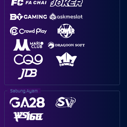
Sabung Ayam