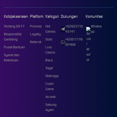
Kebijaksanaan
Platform
Kategori
Dukungan
Komunitas
Tentang SIS77
Promosi
Hot
+62822110
Whatsa
Games
42141
pp
Responsible
Loyalty
Gambling
Slots
+62817178
Referral
95468
Pusat Bantuan
Live
Casino
Syarat dan
Ketentuan
Race
Togel
Olahraga
Crash
Game
Arcade
Sabung
Ayam