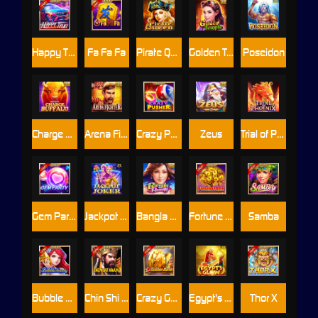
Happy Taxi
Fa Fa Fa
Pirate Queen
Golden Temple
Poseidon
Charge Buffalo Ascent
Arena Fighter
Crazy Pusher
Zeus
Trial of Phoenix
Gem Party
Jackpot Joker
Bangla Beauty
Fortune Tree
Samba
Bubble Beauty
Chin Shi Huang
Crazy Golden Bank
Egypt's Glow
Thor X