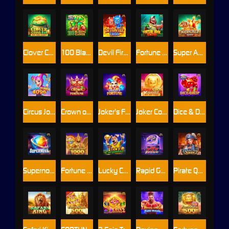
Clover Coins 4x4
100 Blazing Clover
Devil Fire Twins
Fortune Hook Boom
Super Ace SPEED
Circus Joker 4096
Crown of Fortune
Joker's Fortune
Joker Coins Expanded
Dice & Drop
Supernova
Fortune Garuda 1000
Lucky Caramelo
Rapid Gems 777
Pirate Queen 2