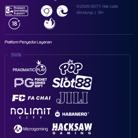
©2026 SIS77. Hak cipta
dilindungi | 18+
Platform Penyedia Layanan
Slots