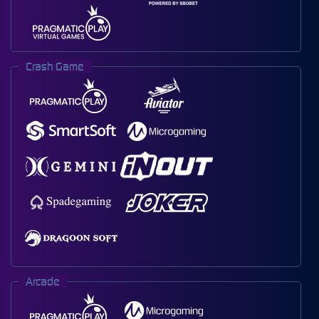
Crash Game
Arcade