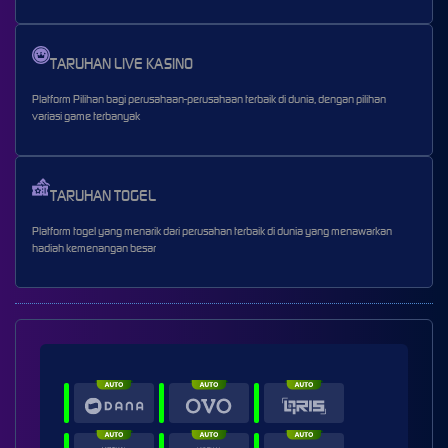
TARUHAN LIVE KASINO
Platform Pilihan bagi perusahaan-perusahaan terbaik di dunia, dengan pilihan
variasi game terbanyak
TARUHAN TOGEL
Platform togel yang menarik dari perusahan terbaik di dunia yang menawarkan
hadiah kemenangan besar