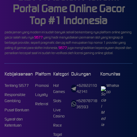
Portal Game Online Gacor
Top #1 Indonesia
pada jaman yang modern ini sudah banyak sekali berkembang nya platform online gaming
gacor salah satu nya
SIS77
yang hadir menyediakan permainan slot yang lengkap di
berbagai provider, seperti pragmatic dan pg soft merupakan top nomor 1 provider yang
paling di gemari para slotter indonesia,
SIS77
juga menghadirkan kepercayaan deposit dan
penarikan tercepat saat ini sudah terverifkasi oleh licensi gaming online global.
Kebijaksanaan
Platform
Kategori
Dukungan
Komunitas
Tentang SIS77
Promosi
Hot
+62822110
Whatsa
Games
42141
pp
Responsible
Loyalty
Gambling
Slots
+62878718
Referral
36593
Pusat Bantuan
Live
Casino
Syarat dan
Ketentuan
Race
Togel