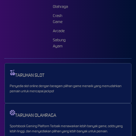
Olahraga
Crash
Game
Arcade
Sabung
Ayam
TARUHAN SLOT
Penyedia slot online dengan beragam pilihan game menarik yang memudahkan
pemain untuk mencapai jackpot
TARUHAN OLAHRAGA
Sportsbook Gaming Platform Terbaik menawarkan lebih banyak game, odds yang
lebih tinggi, dan menyediakan pilihan yang lebih banyak untuk pemain.