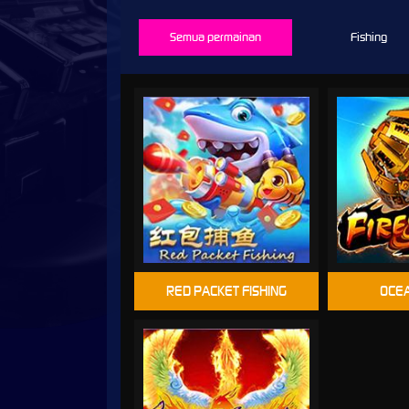
Semua permainan
Fishing
RED PACKET FISHING
OCEA