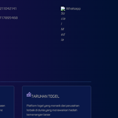
211042141
Whatsapp
717895468
TARUHAN TOGEL
haan
Platform togel yang menarik dari perusahan
ame
terbaik di dunia yang menawarkan hadiah
kemenangan besar