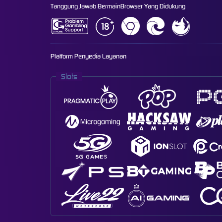
Tanggung Jawab Bermain
Browser Yang Didukung
Platform Penyedia Layanan
Slots