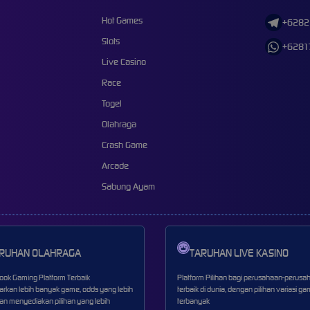
Hot Games
+6282
Slots
+6281
Live Casino
Race
Togel
Olahraga
Crash Game
Arcade
Sabung Ayam
RUHAN OLAHRAGA
TARUHAN LIVE KASINO
ook Gaming Platform Terbaik
Platform Pilihan bagi perusahaan-perusa
kan lebih banyak game, odds yang lebih
terbaik di dunia, dengan pilihan variasi g
 dan menyediakan pilihan yang lebih
terbanyak